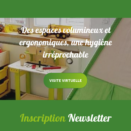
Des espaces volumineux et
ergonomiques, une hygiène
irréprochable
VISITE VIRTUELLE
Inscription
Newsletter